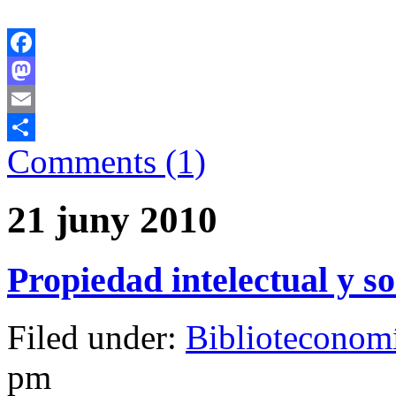
Facebook
Mastodon
Email
Comments (1)
Comparteix
21 juny 2010
Propiedad intelectual y so
Filed under:
Biblioteconom
pm