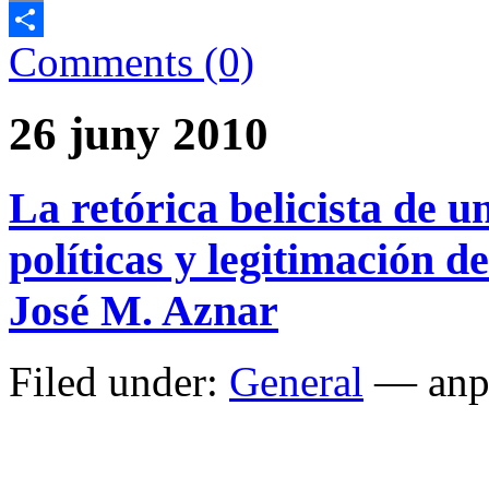
Email
Comments (0)
Comparteix
26 juny 2010
La retórica belicista de 
políticas y legitimación d
José M. Aznar
Filed under:
General
— anp