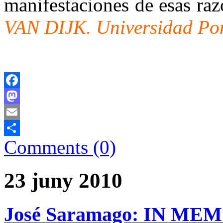
manifestaciones de esas r
VAN DIJK. Universidad Po
Facebook
Mastodon
Email
Comments (0)
Comparteix
23 juny 2010
José Saramago: IN M