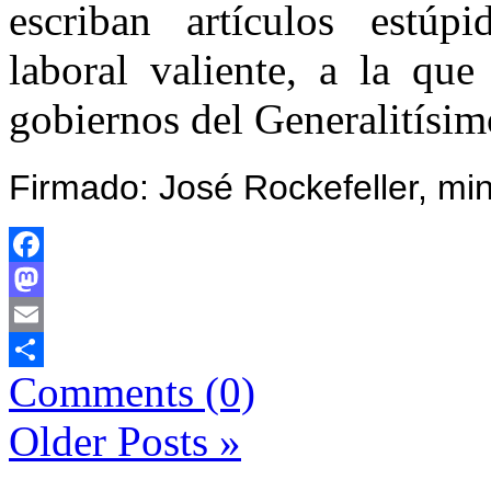
escriban artículos estúp
laboral valiente, a la que
gobiernos del Generalitísim
Firmado: José Rockefeller, min
Facebook
Mastodon
Email
Comments (0)
Comparteix
Older Posts »