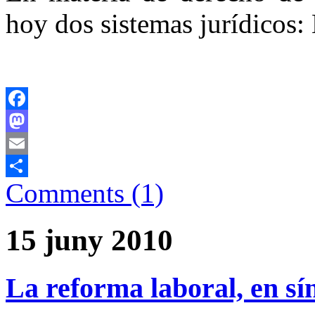
hoy dos sistemas jurídicos
Facebook
Mastodon
Email
Comments (1)
Comparteix
15 juny 2010
La reforma laboral, en sín