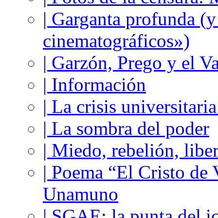
| Garganta profunda (
cinematográficos»)
| Garzón, Prego y el V
| Información
| La crisis universitari
| La sombra del poder
| Miedo, rebelión, libe
| Poema “El Cristo de
Unamuno
| SGAE: la punta del i