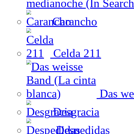
medianoche (In Search
Carancho
Celda 211
Das wei
Desgracia
Despedidas