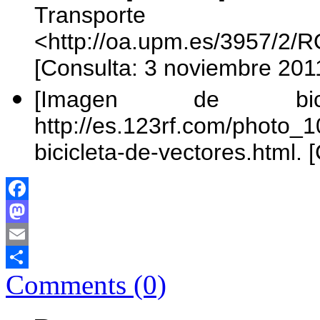
Transpo
<http://oa.upm.es/3957/
[Consulta: 3 noviembre 201
[Imagen de bici
http://es.123rf.com/photo_
bicicleta-de-vectores.html.
Facebook
Mastodon
Email
Comments (0)
Comparteix