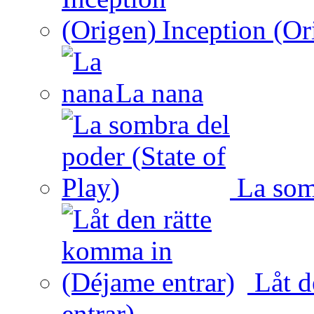
Inception (Or
La nana
La somb
Låt d
entrar)