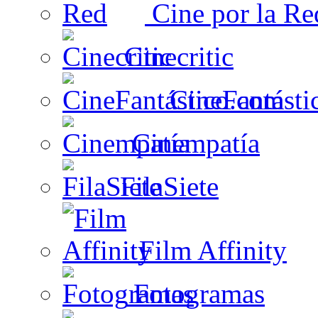
Cine por la Re
Cinecritic
CineFantásti
Cinempatía
FilaSiete
Film Affinity
Fotogramas