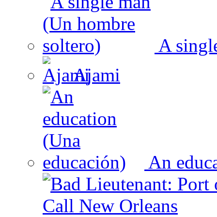
A singl
Ajami
An educa