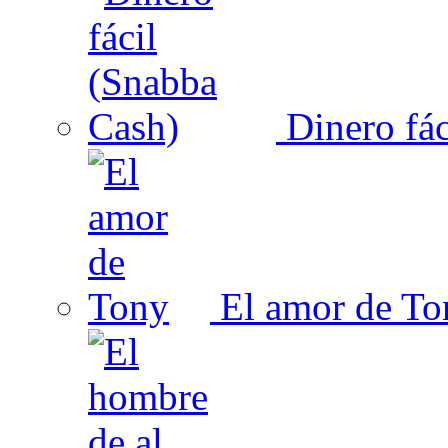
Dinero fác
El amor de To