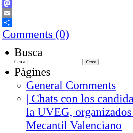
Facebook
Mastodon
Email
Comments (0)
Comparteix
Busca
Cerca:
Pàgines
General Comments
| Chats con los candida
la UVEG, organizados
Mecantil Valenciano