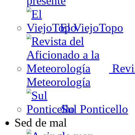
presente
El ViejoTopo
Revis
Meteorología
Sul Ponticello
Sed de mal