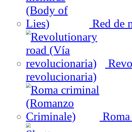
Red de m
Revol
revolucionaria)
Roma c