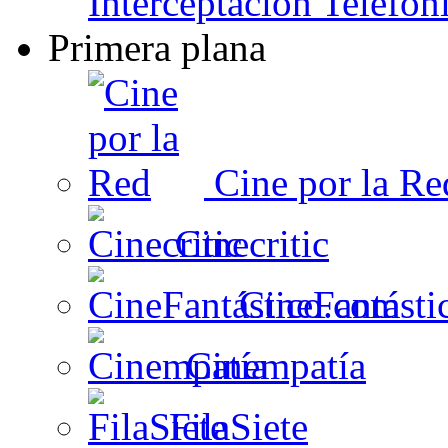
Interceptación Telefón
Primera plana
Cine por la Re
Cinecritic
CineFantásti
Cinempatía
FilaSiete