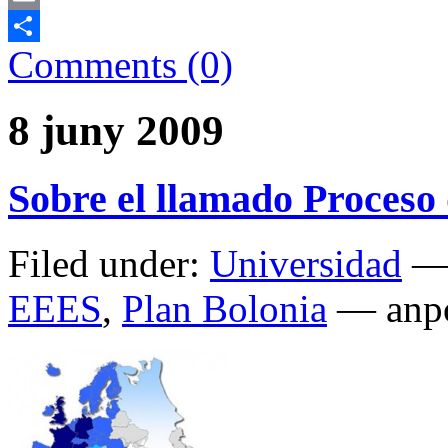
Email
Comments (0)
Comparteix
8 juny 2009
Sobre el llamado Proceso
Filed under:
Universidad
— 
EEES
,
Plan Bolonia
— anpo