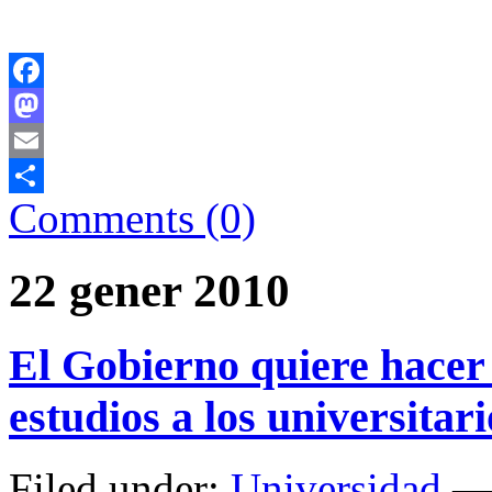
Facebook
Mastodon
Email
Comments (0)
Comparteix
22 gener 2010
El Gobierno quiere hacer p
estudios a los universitar
Filed under:
Universidad
— 