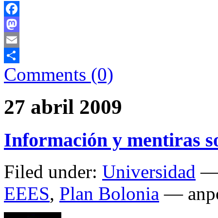
Facebook
Mastodon
Email
Comments (0)
Comparteix
27 abril 2009
Información y mentiras s
Filed under:
Universidad
— 
EEES
,
Plan Bolonia
— anpo