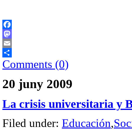
Facebook
Mastodon
Email
Comments (0)
Comparteix
20 juny 2009
La crisis universitaria y 
Filed under:
Educación
,
Soc