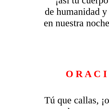
¡así tu cuerp
de humanidad y 
en nuestra noche
O R A C I
Tú que callas, ¡o