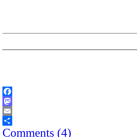
______________________
______________________
Facebook
Mastodon
Email
Comments (4)
Comparteix