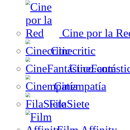
Cine por la Re
Cinecritic
CineFantásti
Cinempatía
FilaSiete
Film Affinity