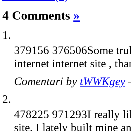
4 Comments
»
379156 376506Some truly 
internet internet site , t
Comentari by
tWWKgey
478225 971293I really lik
site. I lately built mine 