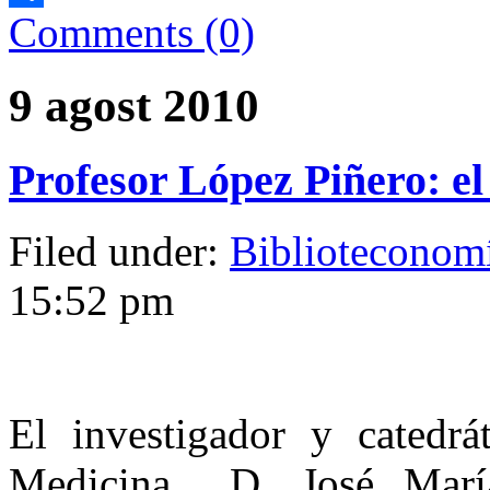
Comments (0)
Comparteix
9 agost 2010
Profesor López Piñero:
Filed under:
Biblioteconom
15:52 pm
El investigador y catedrá
Medicina D. José María