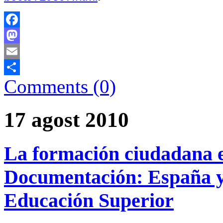
Facebook
Mastodon
Email
Comments (0)
Comparteix
17 agost 2010
La formación ciudadana e
Documentación: España y
Educación Superior