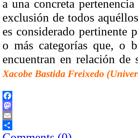
a una concreta pertenencia 
exclusión de todos aquéllo
es considerado pertinente p
o más categorías que, o bi
encuentran en relación de
Xacobe Bastida Freixedo (Univer
Facebook
Mastodon
Email
Comments (0)
Comparteix