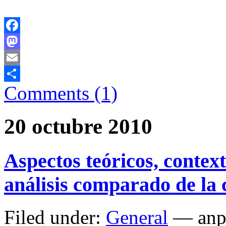
Facebook
Mastodon
Email
Comments (1)
Comparteix
20 octubre 2010
Aspectos teóricos, contex
análisis comparado de la
Filed under:
General
— anp