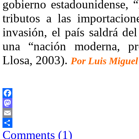
gobierno estadounidense, “
tributos a las importacion
invasión, el país saldrá de
una “nación moderna, pr
Llosa, 2003).
Por Luis Miguel
Facebook
Mastodon
Email
Comments (1)
Comparteix