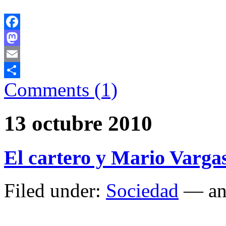
Facebook
Mastodon
Email
Comments (1)
Comparteix
13 octubre 2010
El cartero y Mario Varga
Filed under:
Sociedad
— an