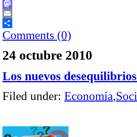
Facebook
Mastodon
Email
Comments (0)
Comparteix
24 octubre 2010
Los nuevos desequilibrios
Filed under:
Economía
,
Soc