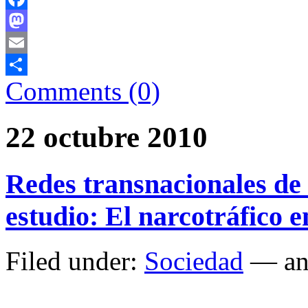
Facebook
Mastodon
Email
Comments (0)
Comparteix
22 octubre 2010
Redes transnacionales de
estudio: El narcotráfico 
Filed under:
Sociedad
— an