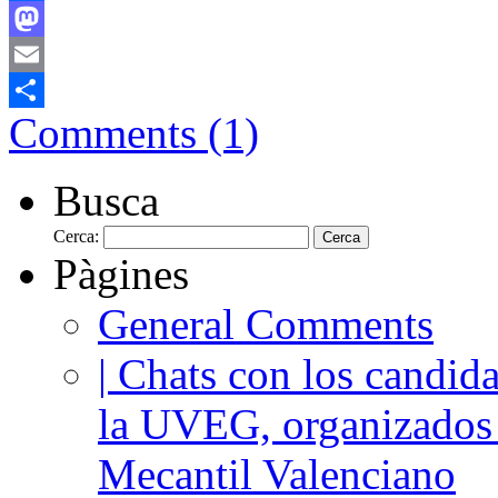
Facebook
Mastodon
Email
Comments (1)
Comparteix
Busca
Cerca:
Pàgines
General Comments
| Chats con los candida
la UVEG, organizados
Mecantil Valenciano