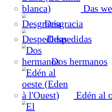
Das wei
Desgracia
Despedidas
Dos hermanos
Edén al o