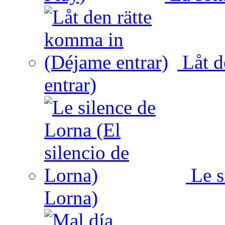
Låt d
entrar)
Le s
Lorna)