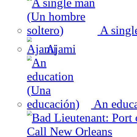
A singl
Ajami
An educa