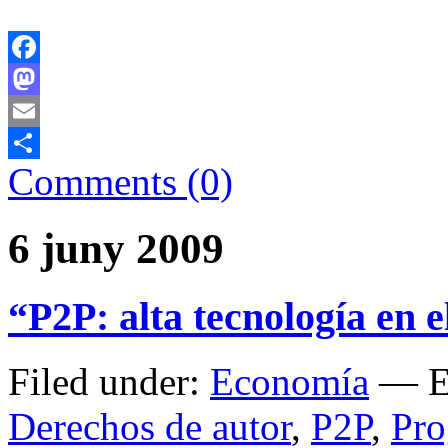
Facebook
Mastodon
Email
Comments (0)
Comparteix
6 juny 2009
“P2P: alta tecnología en 
Filed under:
Economía
— Et
Derechos de autor
,
P2P
,
Pro