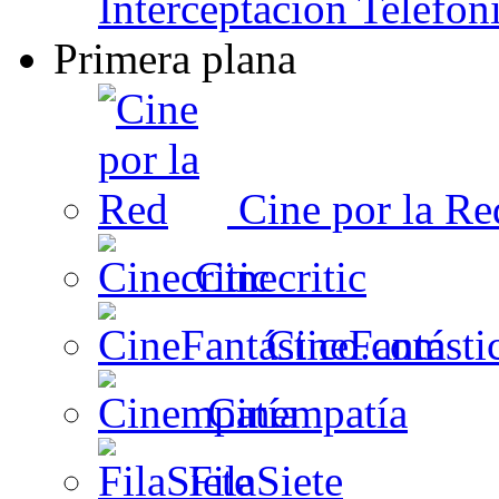
Interceptación Telefón
Primera plana
Cine por la Re
Cinecritic
CineFantásti
Cinempatía
FilaSiete