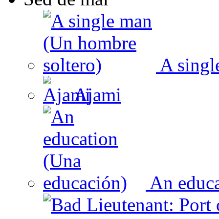
A singl
Ajami
An educa