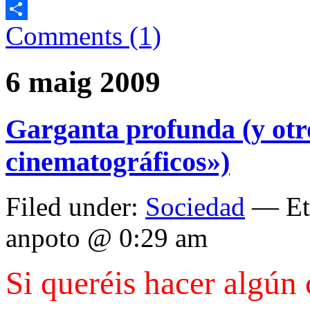
Email
Comments (1)
Comparteix
6 maig 2009
Garganta profunda (y ot
cinematográficos»)
Filed under:
Sociedad
— Eti
anpoto @ 0:29 am
Si queréis hacer algún