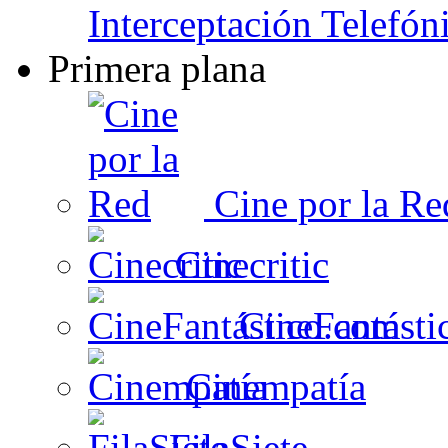
Interceptación Telefón
Primera plana
Cine por la Re
Cinecritic
CineFantásti
Cinempatía
FilaSiete