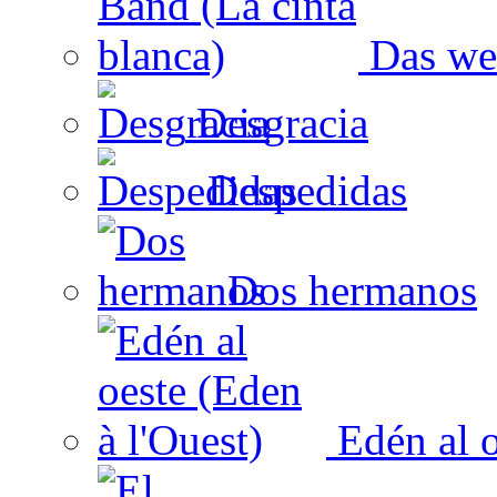
Das wei
Desgracia
Despedidas
Dos hermanos
Edén al o