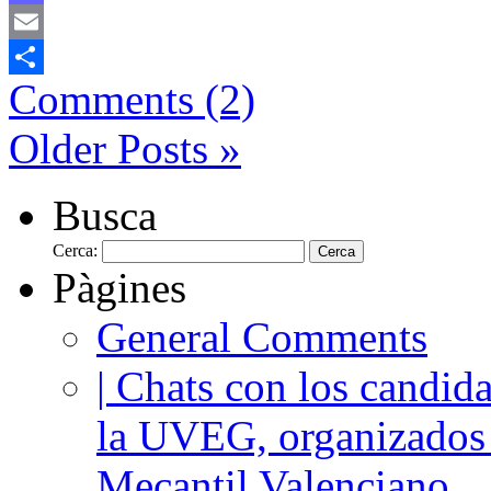
Mastodon
Email
Comments (2)
Comparteix
Older Posts »
Busca
Cerca:
Pàgines
General Comments
| Chats con los candida
la UVEG, organizados
Mecantil Valenciano