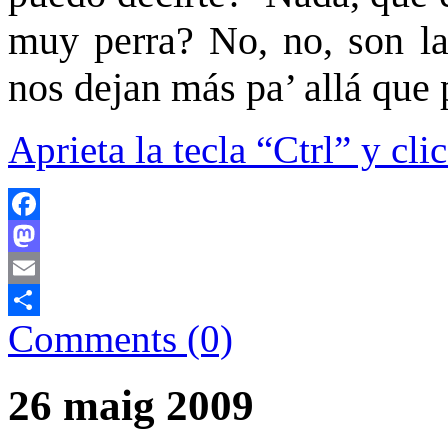
muy perra? No, no, son la
nos dejan más pa’ allá que 
Aprieta la tecla
“Ctrl” y clic
Facebook
Mastodon
Email
Comments (0)
Comparteix
26 maig 2009