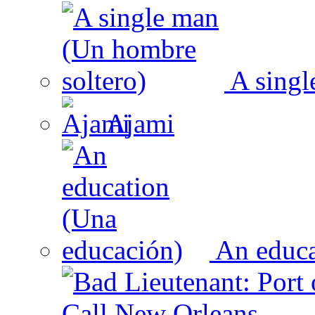
A singl
Ajami
An educa