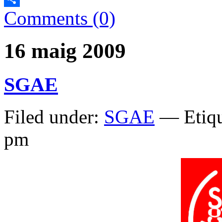
Comments (0)
Comparteix
16 maig 2009
SGAE
Filed under:
SGAE
— Etiqu
pm