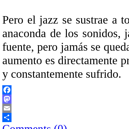
Pero el jazz se sustrae a 
anaconda de los sonidos, j
fuente, pero jamás se queda
aumento es directamente pr
y constantemente sufrido.
Facebook
Mastodon
Email
Comments (0)
Comparteix