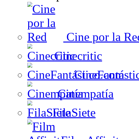
Cine por la Re
Cinecritic
CineFantásti
Cinempatía
FilaSiete