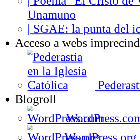
| Poema “El Cristo de
Unamuno
| SGAE: la punta del i
Acceso a webs imprecind
Pederasti
Blogroll
WordPress.co
WordPress.org