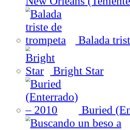
New Orleans (Teniente
Balada tris
Bright Star
Buried (En