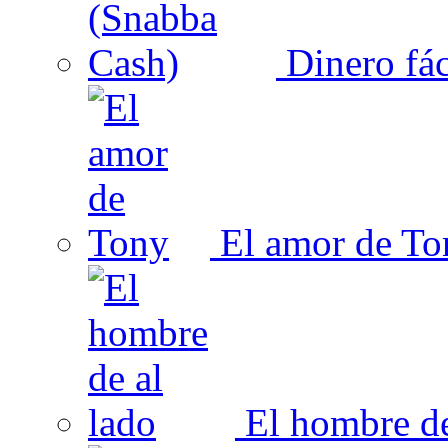
Dinero fác
El amor de To
El hombre de