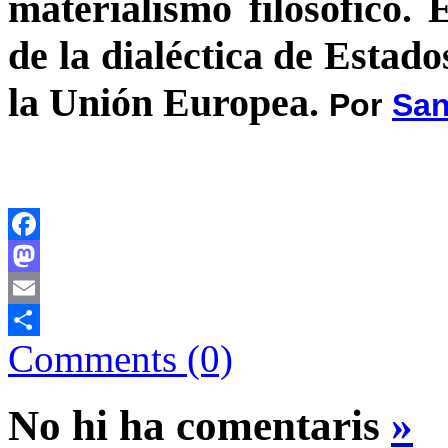
materialismo filosófico.
de la dialéctica de Estado
la Unión Europea.
Por
San
Facebook
Mastodon
Email
Comments (0)
Comparteix
No hi ha comentaris
»