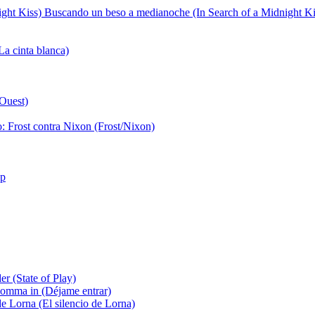
Buscando un beso a medianoche (In Search of a Midnight Ki
a cinta blanca)
'Ouest)
o: Frost contra Nixon (Frost/Nixon)
op
r (State of Play)
komma in (Déjame entrar)
e Lorna (El silencio de Lorna)