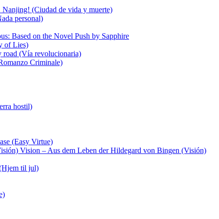
 Nanjing! (Ciudad de vida y muerte)
ada personal)
us: Based on the Novel Push by Sapphire
 of Lies)
 road (Vía revolucionaria)
Romanzo Criminale)
rra hostil)
ase (Easy Virtue)
Vision – Aus dem Leben der Hildegard von Bingen (Visión)
Hjem til jul)
e)