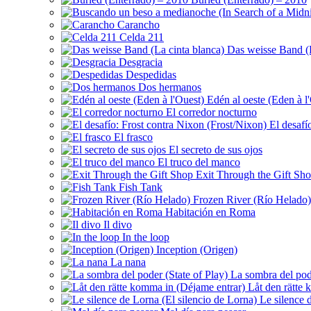
Carancho
Celda 211
Das weisse Band (L
Desgracia
Despedidas
Dos hermanos
Edén al oeste (Eden à l
El corredor nocturno
El desafí
El frasco
El secreto de sus ojos
El truco del manco
Exit Through the Gift Sh
Fish Tank
Frozen River (Río Helado)
Habitación en Roma
Il divo
In the loop
Inception (Origen)
La nana
La sombra del pode
Låt den rätte 
Le silence d