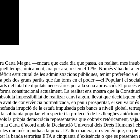
tra Carta Magna —encara que cada dia que passa, en realitat, més insu
ell temps, únicament, ara per ara, resten el 17%. Només s’ha dut a term
 dèficit estructural de les administracions públiques, tenint preferència el
a pels dos grans partits que fan torns en el poder —el Popular i el soc
rts del total de diputats necessàries per a la seua aprovació. El procés 
ma constitucional actualment. La realitat ens mostra que la Constitució 
absoluta impossibilitat de realitzar canvi algun, llevat que decidisquen 
a aval de convivència normalitzada, en pau i prosperitat, el seu valor és
nefanda irrupció de la estafa impulsada pels bancs a nivell global, terraq
a sobirania popular, el respecte i la protecció de les llengües autòctones
n sols la pròpia democràcia representativa que cobreix retòricament, vaja.
ts en la Carta d’acord amb la Declaració Universal dels Drets Humans i els
a les que més repudia a la praxi. D’altra manera, no s’entén que, en ple
er la banda terrorista ETA a cinquanta d’existència o que es presenten 