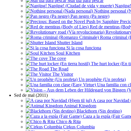
Mal día para pescar
Nanjing!
Nothing personal (N
Pan negro (Pa negre)
Precio
Red de mentiras (Body
Revolutionary
Roma criminal (
Shutter Island
Si la cosa funciona
Soul Kitchen
The cove
The hurt locker (En tie
The Road
The Visitor
Un prophète (Un profeta)
Una familia con cl
Sed de mal (2011)
A casa por Navidad (
Animal Kingdom
Blackthorn (Sin destino)
Caza a la espía (Fair Gam
Chico & Rita
Cirkus Columbia