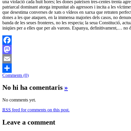
una violació cada huit hores; les dones pateixen tres-centes trenta agre
patriarcal dominant atorga impunitat als agressors i incita a les vícti
que desestima converses de xats o vídeos en xarxa que retraten perfec
dones a les que ataquen, en la immensa majories dels casos, no denunci
banda de les seues fronteres, no les respecta; la seua Constitució, act
iniqües per a elles que per als varons. Espanya, definitivament,… no é
Facebook
Mastodon
Email
Comments (0)
Comparteix
No hi ha comentaris
»
No comments yet.
RSS
feed for comments on this post.
Leave a comment