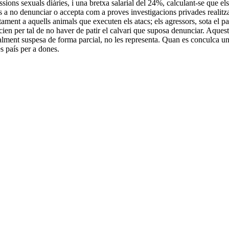
ssions sexuals diàries, i una bretxa salarial del 24%, calculant-se que el
mes a no denunciar o accepta com a proves investigacions privades realitza
tament a aquells animals que executen els atacs; els agressors, sota el 
en per tal de no haver de patir el calvari que suposa denunciar. Aquest R
ualment suspesa de forma parcial, no les representa. Quan es conculca un 
s país per a dones.