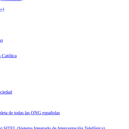
s»)
no
a Católica
ociedad
eta de todas las ONG españolas
SITEL (Sistema Integrado de Interceptación Telefónica)