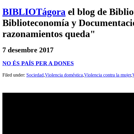
BIBLIOTágora
el blog de Bibl
Biblioteconomía y Documentación
razonamientos queda"
7 desembre 2017
NO ÉS PAÍS PER A DONES
Filed under:
Sociedad
,
Violencia doméstica
,
Violencia contra la mujer
,