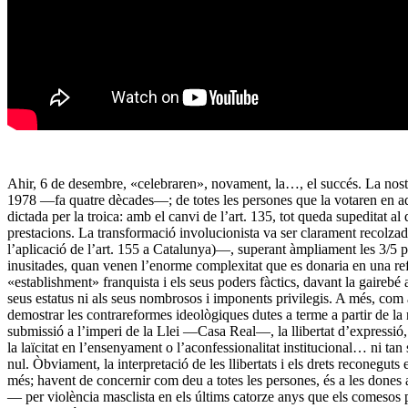
Ahir, 6 de desembre, «celebraren», novament, la…, el succés. La nos
1978 —fa quatre dècades—; de totes les persones que la votaren en aqu
dictada per la troica: amb el canvi de l’art. 135, tot queda supeditat al
prestacions. La transformació involucionista va ser clarament recolzad
l’aplicació de l’art. 155 a Catalunya)—, superant àmpliament les 3/5 pa
inusitades, quan venen l’enorme complexitat que es donaria en una refor
«establishment» franquista i els seus poders fàctics, davant la gairebé 
seus estatus ni als seus nombrosos i imponents privilegis. A més, com 
demostrar les contrareformes ideològiques dutes a terme a partir de la 
submissió a l’imperi de la Llei —Casa Real—, la llibertat d’expressió, l
la laïcitat en l’ensenyament o l’aconfessionalitat institucional… ni ta
nul. Òbviament, la interpretació de les llibertats i els drets reconegu
més; havent de concernir com deu a totes les persones, és a les dones 
— per violència masclista en els últims catorze anys que els comesos p