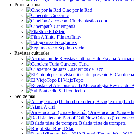
Primera plana
Cine por la Red
Cinecritic
CineFantástico.com
Cinempatía
FilaSiete
Film Affinity
Fotogramas
Séptimo vicio
Revistas culturales
Asociaci
Cartelera Turia
Cuadernos de Jazz
El Catoblepas,
El ViejoTopo
Revista del A
Sul Ponticello
Sed de mal
A single man (Un h
Ajami
An education (Una edu
Balada triste de trompeta
Bright Star
Buried (Enterrado) – 2010