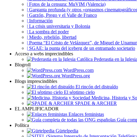
| Fotos de la censura: MuVIM (Valencia)
| Garganta profunda (y otros «orgasmos cinematográfico
| Garzón, Prego y el Valle de Franco
| Información
| La crisis universitaria y Bolonia
| La sombra del poder
| Miedo, rebelión, libertad
| Poema “El Cristo de Velázquez”, de Miguel de Unamu
| SGAE: la punta del iceberg de un entramado societario
Acceso a webs imprecindibles
Pederastia en la Iglesi
Blogroll
WordPress.com
WordPress.org
Blogs imprescindibles
El rincón del distraído
El séptimo cielo
Medicina, Historia y S
SPADE & ARCHER
EL AMPLIFICADOR
Enlaces feministas
Guía compl
Política
Gürtelpedia