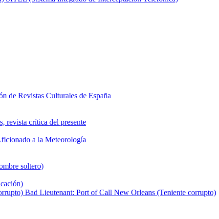
ón de Revistas Culturales de España
 revista crítica del presente
ficionado a la Meteorología
ombre soltero)
cación)
Bad Lieutenant: Port of Call New Orleans (Teniente corrupto)