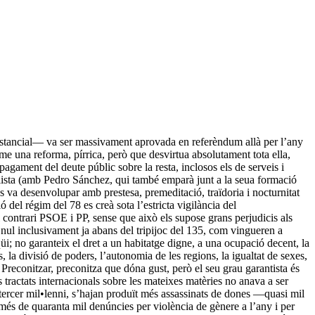
bstancial— va ser massivament aprovada en referèndum allà per l’any
e una reforma, pírrica, però que desvirtua absolutament tota ella,
 pagament del deute públic sobre la resta, inclosos els de serveis i
ialista (amb Pedro Sánchez, qui també emparà junt a la seua formació
es va desenvolupar amb prestesa, premeditació, traïdoria i nocturnitat
del régim del 78 es creà sota l’estricta vigilància del
el contrari PSOE i PP, sense que això els supose grans perjudicis als
 nul inclusivament ja abans del tripijoc del 135, com vingueren a
üi; no garanteix el dret a un habitatge digne, a una ocupació decent, la
, la divisió de poders, l’autonomia de les regions, la igualtat de sexes,
 Preconitzar, preconitza que dóna gust, però el seu grau garantista és
 tractats internacionals sobre les mateixes matèries no anava a ser
 tercer mil•lenni, s’hajan produït més assassinats de dones —quasi mil
més de quaranta mil denúncies per violència de gènere a l’any i per