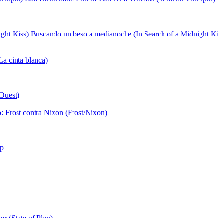
Buscando un beso a medianoche (In Search of a Midnight Ki
a cinta blanca)
'Ouest)
o: Frost contra Nixon (Frost/Nixon)
op
r (State of Play)