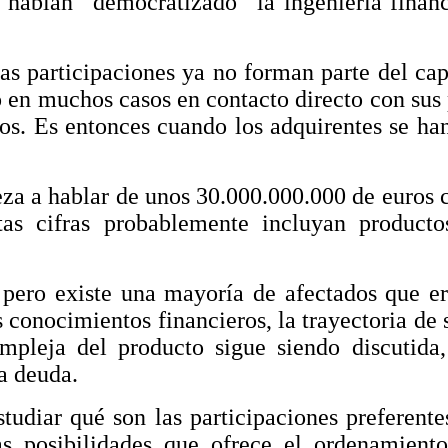
s habían “democratizado” la ingeniería finan
las participaciones ya no forman parte del cap
o en muchos casos en contacto directo con sus 
os. Es entonces cuando los adquirentes se han
eza a hablar de unos 30.000.000.000 de euros 
as cifras probablemente incluyan productos
 pero existe una mayoría de afectados que 
s conocimientos financieros, la trayectoria de
mpleja del producto sigue siendo discutida,
a deuda.
tudiar qué son las participaciones preferen
as posibilidades que ofrece el ordenamiento 