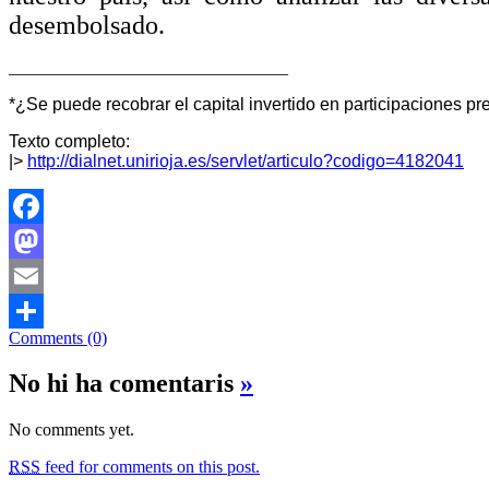
desembolsado.
________________________________
*¿Se puede recobrar el capital invertido en participaciones
Texto completo:
|>
http://dialnet.unirioja.es/servlet/articulo?codigo=4182041
Facebook
Mastodon
Email
Comments (0)
Comparteix
No hi ha comentaris
»
No comments yet.
RSS
feed for comments on this post.