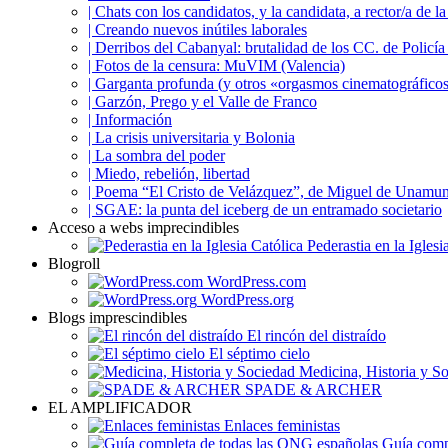
| Chats con los candidatos, y la candidata, a rector/a 
| Creando nuevos inútiles laborales
| Derribos del Cabanyal: brutalidad de los CC. de Policía 
| Fotos de la censura: MuVIM (Valencia)
| Garganta profunda (y otros «orgasmos cinematográfico
| Garzón, Prego y el Valle de Franco
| Información
| La crisis universitaria y Bolonia
| La sombra del poder
| Miedo, rebelión, libertad
| Poema “El Cristo de Velázquez”, de Miguel de Unamu
| SGAE: la punta del iceberg de un entramado societario
Acceso a webs imprecindibles
Pederastia en la Iglesi
Blogroll
WordPress.com
WordPress.org
Blogs imprescindibles
El rincón del distraído
El séptimo cielo
Medicina, Historia y S
SPADE & ARCHER
EL AMPLIFICADOR
Enlaces feministas
Guía compl