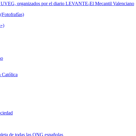
de la UVEG, organizados por el diario LEVANTE-El Mecantil Valenciano
(Fotofrafías)
s»)
no
a Católica
ociedad
eta de todas las ONG españolas