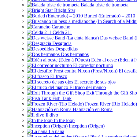
Balada triste de trompeta
Bright Star
Buried (Enterrado) – 2010
Carancho
Celda 211
Das weisse Band (L
Desgracia
Despedidas
Dos hermanos
Edén al oeste (Eden à l
El corredor nocturno
El desafí
El frasco
El secreto de sus ojos
El truco del manco
Exit Through the Gift Sh
Fish Tank
Frozen River (Río Helado)
Habitación en Roma
Il divo
In the loop
Inception (Origen)
La nana
La sombra del pode