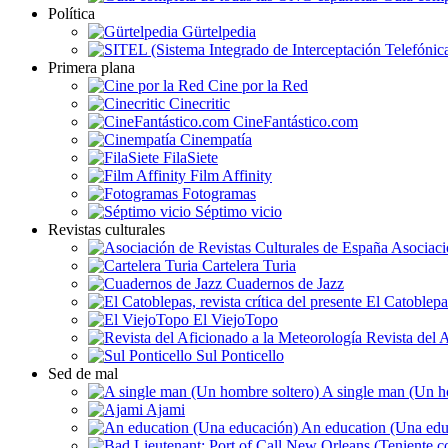
Política
Gürtelpedia
Primera plana
Cine por la Red
Cinecritic
CineFantástico.com
Cinempatía
FilaSiete
Film Affinity
Fotogramas
Séptimo vicio
Revistas culturales
Asociaci
Cartelera Turia
Cuadernos de Jazz
El Catoblepas,
El ViejoTopo
Revista del A
Sul Ponticello
Sed de mal
A single man (Un h
Ajami
An education (Una edu