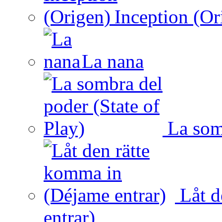
Inception (Or
La nana
La somb
Låt d
entrar)