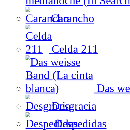
medianoche (In Search
Carancho
Celda 211
Das wei
Desgracia
Despedidas