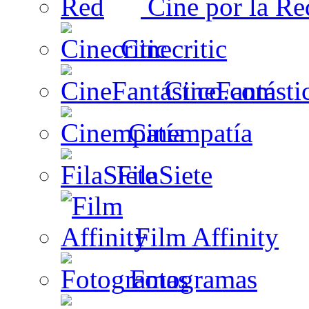
Cine por la Re
Cinecritic
CineFantásti
Cinempatía
FilaSiete
Film Affinity
Fotogramas