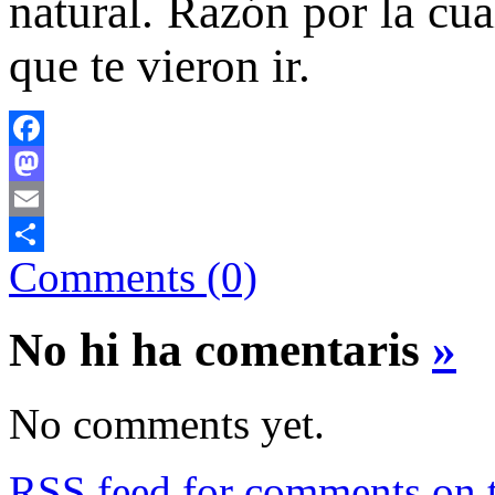
natural. Razón por la cua
que te vieron ir.
Facebook
Mastodon
Email
Comments (0)
Comparteix
No hi ha comentaris
»
No comments yet.
RSS
feed for comments on t