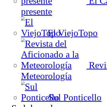
El Ca
presente
El ViejoTopo
Revis
Meteorología
Sul Ponticello