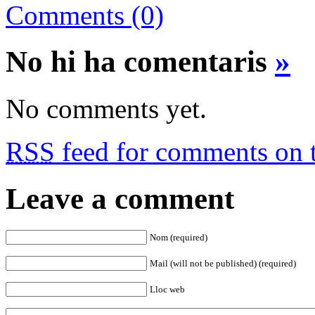
Comments (0)
Comparteix
No hi ha comentaris
»
No comments yet.
RSS
feed for comments on t
Leave a comment
Nom (required)
Mail (will not be published) (required)
Lloc web