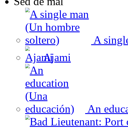
Sed de mal
A singl
Ajami
An educa