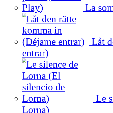
La somb
Låt d
entrar)
Le s
Lorna)