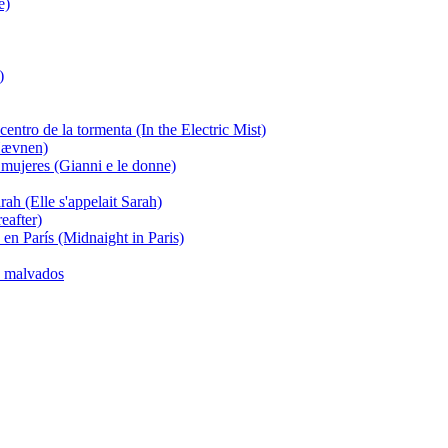
e)
)
centro de la tormenta (In the Electric Mist)
Hævnen)
mujeres (Gianni e le donne)
rah (Elle s'appelait Sarah)
eafter)
n París (Midnaight in Paris)
s malvados