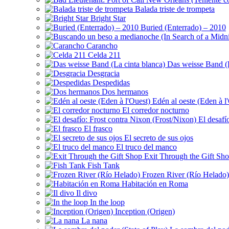
Balada triste de trompeta
Bright Star
Buried (Enterrado) – 2010
Carancho
Celda 211
Das weisse Band (L
Desgracia
Despedidas
Dos hermanos
Edén al oeste (Eden à l
El corredor nocturno
El desafí
El frasco
El secreto de sus ojos
El truco del manco
Exit Through the Gift Sh
Fish Tank
Frozen River (Río Helado)
Habitación en Roma
Il divo
In the loop
Inception (Origen)
La nana