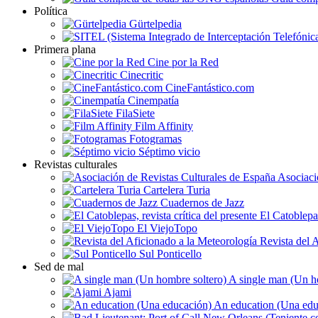
Política
Gürtelpedia
Primera plana
Cine por la Red
Cinecritic
CineFantástico.com
Cinempatía
FilaSiete
Film Affinity
Fotogramas
Séptimo vicio
Revistas culturales
Asociaci
Cartelera Turia
Cuadernos de Jazz
El Catoblepas,
El ViejoTopo
Revista del A
Sul Ponticello
Sed de mal
A single man (Un h
Ajami
An education (Una edu