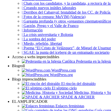
| Chats con los candidatos, y la candidata, a rector/a 
| Creando nuevos inútiles laborales
| Derribos del Cabanyal: brutalidad de los CC. de Policía 
| Fotos de la censura: MuVIM (Valencia)
| Garganta profunda (y otros «orgasmos cinematográfico
| Garzón, Prego y el Valle de Franco
| Información
| La crisis universitaria y Bolonia
| La sombra del poder
| Miedo, rebelión, libertad
| Poema “El Cristo de Velázquez”, de Miguel de Unamu
| SGAE: la punta del iceberg de un entramado societario
Acceso a webs imprecindibles
Pederastia en la Iglesi
Blogroll
WordPress.com
WordPress.org
Blogs imprescindibles
El rincón del distraído
El séptimo cielo
Medicina, Historia y S
SPADE & ARCHER
EL AMPLIFICADOR
Enlaces feministas
Guía compl