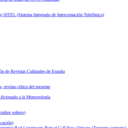
SITEL (Sistema Integrado de Interceptación Telefónica)
ón de Revistas Culturales de España
 revista crítica del presente
ficionado a la Meteorología
ombre soltero)
cación)
Bad Lieutenant: Port of Call New Orleans (Teniente corrupto)