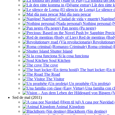
La sombra del pode
Låt den rätte 
Le silence d
Mal día para pescar
Nanjing!
Nothing personal (N
Pan negro (Pa negre)
Precio
Red de mentiras (Body
Revolutionary
Roma criminal (
Shutter Island
Si la cosa funciona
Soul Kitchen
The cove
The hurt locker (En tie
The Road
The Visitor
Un prophète (Un profeta)
Una familia con cl
Sed de mal (2011)
A casa por Navidad (
Animal Kingdom
Blackthorn (Sin destino)