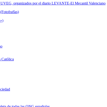
de la UVEG, organizados por el diario LEVANTE-El Mecantil Valenciano
(Fotofrafías)
s»)
no
a Católica
ociedad
eta de todas las ONG españolas