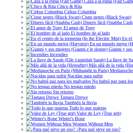
Caza a la espía (Fair Gam
Chico & Rita
Cirkus Columbia
Cisne negro (Black Swan)
Dinero fácil (Snabba Cash
El amor de Tony
El hombre de al lado
En el 
En un mundo mejor (
Gianni y sus 
Incendies
La llave de Sa
Más allá de la vida (Her
Medianoche e
Nacidas para sufrir
No habrá paz para lo
No tengas miedo
Sin retorno
Tamara Drewe
También la lluvia
Todo lo que quieras
Valor de Ley (True grit)
Winter's Bone
Women Without Men
¿Para qué sirve un oso?