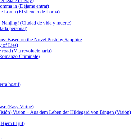
r (State of Play)
komma in (Déjame entrar)
e Lorna (El silencio de Lorna)
 Nanjing! (Ciudad de vida y muerte)
ada personal)
us: Based on the Novel Push by Sapphire
 of Lies)
 road (Vía revolucionaria)
Romanzo Criminale)
rra hostil)
ase (Easy Virtue)
Vision – Aus dem Leben der Hildegard von Bingen (Visión)
Hjem til jul)